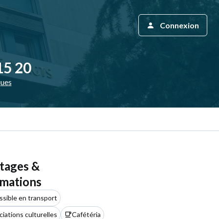
Connexion
15 20
ques
tages &
rmations
sible en transport
iations culturelles
Cafétéria