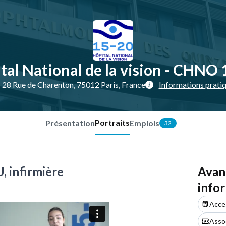
tal National de la vision - CHNO 
28 Rue de Charenton, 75012 Paris, France
Informations prati
Portraits
Présentation
Emplois
32
 infirmière
Avan
info
Acces
Assoc