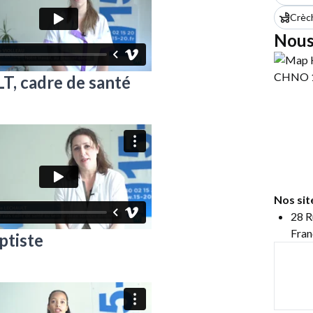
Crèc
Nous
, cadre de santé
Nos sit
28 R
Fran
ptiste